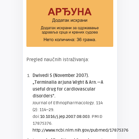
Pregled naučnih istraživanja:
Dwivedi S (November 2007).
„Terminalia arjuna Wight & Arn.—A
useful drug for cardiovascular
disorders“.
Journal of Ethnopharmacology. 114
(2): 114–29.
doi:
10.1016/j.jep.2007.08.003
. PMID
17875376.
http://www.ncbi.nlm.nih.gov/pubmed/17875376