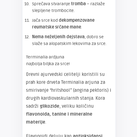
Sprečava stvaranje
tromba
– razlaže
slepljene trombocite.
Jača srce kod
dekompenzovane
reumatske srčane mane
.
Nema neželjenih dejstava
, dobro se
slaže sa alopatskim lekovima za srce.
Terminalia ardjuna
najbolja biljka za srce!
Drevni ajurvedski celitelji koristili su
prah kore drveta Terminalia arjuna za
smirivanje “hritshool” (angina pektoris) i
drugih kardiovaskularnih stanja. Kora
sadrži
glikozide
, veliku količinu
flavonoida, tanine i mineralne
materije
.
Flavonoidi deluju kao
antioksidansi,