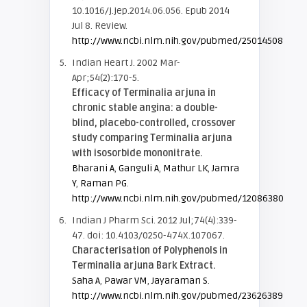
10.1016/j.jep.2014.06.056. Epub 2014
Jul 8. Review.
http://www.ncbi.nlm.nih.gov/pubmed/25014508
Indian Heart J. 2002 Mar-
Apr;54(2):170-5.
Efficacy of Terminalia arjuna in
chronic stable angina: a double-
blind, placebo-controlled, crossover
study comparing Terminalia arjuna
with isosorbide mononitrate.
Bharani A
,
Ganguli A
,
Mathur LK
,
Jamra
Y
,
Raman PG
.
http://www.ncbi.nlm.nih.gov/pubmed/12086380
Indian J Pharm Sci. 2012 Jul;74(4):339-
47. doi: 10.4103/0250-474X.107067.
Characterisation of Polyphenols in
Terminalia arjuna Bark Extract.
Saha A
,
Pawar VM
,
Jayaraman S
.
http://www.ncbi.nlm.nih.gov/pubmed/23626389