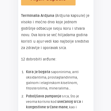
Terminalia Ardjuna
(Ardjuna kapsule) je
visoko i moćno drvo koje jednom
godišnje odbacuje svoju koru i stvara
novu. Ova kora se već hiljadama godina
koristi u ajur-vedi kao najbolje sredstvo
za zdravlje i oporavak srca.
12 dobrobiti arđune:
Kora je bogata
saponinima, anti
oksidantima, prostaglandinima,
galnom i elaginskom kiselinom,
fitosterolima, mineralima…
Poboljšava pumpanje
srca, što je
veoma korisno kod
uvećanog srca
i
kongestivne srčane mane
, kao i