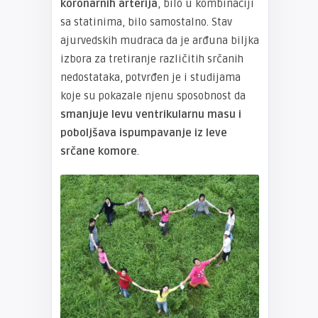
koronarnih arterija
, bilo u kombinaciji
sa statinima, bilo samostalno. Stav
ajurvedskih mudraca da je arđuna biljka
izbora za tretiranje različitih srčanih
nedostataka, potvrđen je i studijama
koje su pokazale njenu sposobnost da
smanjuje levu ventrikularnu masu i
poboljšava ispumpavanje iz leve
srčane komore
.