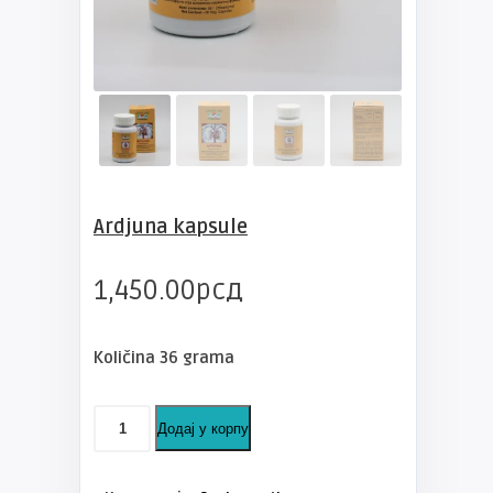
Ardjuna kapsule
1,450.00
рсд
Količina 36 grama
Ardjuna
Додај у корпу
kapsule
количина