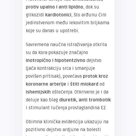
protiv upalno i anti lipidno
, dok su
glikozidi
kardiotonici
, što arđunu čini
jedinstvenom među lekovitim biljkama
koje su danas u upotrebi.
Savremena naučna istraživanja otkrila
su da kora pokazuje značajno
inotropično i hipotentzivno
dejstvo
(jača kontrakciju srca i smanjuje
povišen pritisak), povećava
protok kroz
koronarne arterije
i
štiti miokard
od
ishemijskih
oštećenja. Otkriveno je i da
deluje kao blag
diuretik, anti trombotik
i stimulant lučenja prostaglandina E2.
Obimna klinička evidencija ukazuju na
pozitivno dejstvo ardjune na bolesti