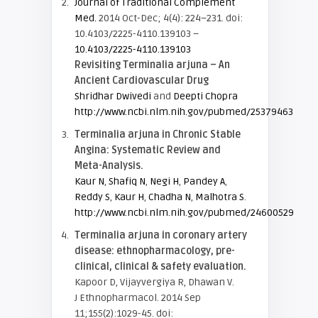
Journal of Traditional Complement
Med.
2014 Oct-Dec; 4(4): 224–231. doi:
10.4103/2225-4110.139103 –
10.4103/2225-4110.139103
Revisiting Terminalia arjuna – An
Ancient Cardiovascular Drug
Shridhar Dwivedi
and
Deepti Chopra
http://www.ncbi.nlm.nih.gov/pubmed/25379463
Terminalia arjuna in Chronic Stable
Angina: Systematic Review and
Meta-Analysis.
Kaur N
,
Shafiq N
,
Negi H
,
Pandey A
,
Reddy S
,
Kaur H
,
Chadha N
,
Malhotra S
.
http://www.ncbi.nlm.nih.gov/pubmed/24600529
Terminalia arjuna in coronary artery
disease: ethnopharmacology, pre-
clinical, clinical & safety evaluation.
Kapoor D, Vijayvergiya R, Dhawan V.
J Ethnopharmacol. 2014 Sep
11;155(2):1029-45. doi: