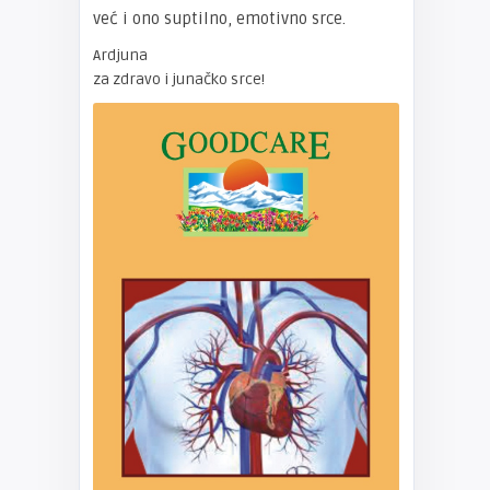
već i ono suptilno, emotivno srce.
Ardjuna
za zdravo i junačko srce!