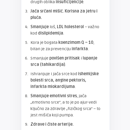
drugih oblika
insuficijencije
.
Jača srčani mišić. Korisna za jetru i
pluća.
Smanjuje
loš,
LDL holesterol
– važno
kod
dislipidemija
.
Kora je bogata
koenzimom Q – 10
,
bitan je za prevenciju
infarkta
.
Smanjuje
povišen pritisak
i
lupanje
srca (tahikardija)
.
Ishranjuje i jača srce kod
ishemijske
bolesti srca, angine pektoris,
infarkta miokardijuma
.
Smanjuje emotivni stres
, jača
„emotivno srce“, a to je po ajur-vedi
ključno za zdravlje „fizičkog srca“ – to
jest mišića koji pumpa.
Zdrave i čiste arterije.