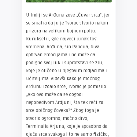
U Indiji se Arđuna zove „Čuvar srca“, jer
se smatra da ju je Tvorac stvorio nakon
prizora na velikom bojnom polju,
Kurukšetri, gde najveći junak tog
vremena, Arđuna, sin Pandua, biva
ophrvan emocijama i ne može da
podigne svoj luk i suprotstavi se zlu,
koje je oličeno u njegovim rodjacima i
učiteljima. Videvši kako je moćnog
Arđunu izdalo srce, Tvorac je pomislio:
„Ako ovo može da se dogodi
nepobedivom Ardjuni, šta tek reći za
srce običnog čoveka?“ Zbog toga je
stvorio ogromno, moćno drvo,
Terminalia Arjuna, koje je sposobno da
ojača srce svakoga i to ne samo fizičko,