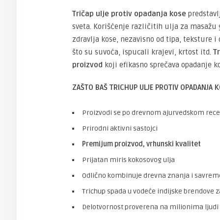
Tričap ulje protiv opadanja kose
predstavl
sveta. Korišćenje različitih ulja za masaž
zdravlja kose, nezavisno od tipa, teksture
što su suvoća, ispucali krajevi, krtost itd.
T
proizvod
koji efikasno sprečava opadanje k
ZAŠTO BAŠ TRICHUP ULJE PROTIV OPADANJA K
Proizvodi se po drevnom ajurvedskom rece
Prirodni aktivni sastojci
Premijum proizvod, vrhunski kvalitet
Prijatan miris kokosovog ulja
Odlično kombinuje drevna znanja i savrem
Trichup spada u vodeće indijske brendove 
Delotvornost proverena na milionima ljudi