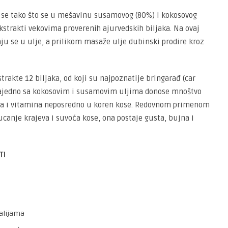
 se tako što se u mešavinu susamovog (80%) i kokosovog
trakti vekovima proverenih ajurvedskih biljaka. Na ovaj
aju se u ulje, a prilikom masaže ulje dubinski prodire kroz
strakte 12 biljaka, od koji su najpoznatije bringarađ (car
, zajedno sa kokosovim i susamovim uljima donose mnoštvo
ta i vitamina neposredno u koren kose. Redovnom primenom
ucanje krajeva i suvoća kose, ona postaje gusta, bujna i
TI
kalijama