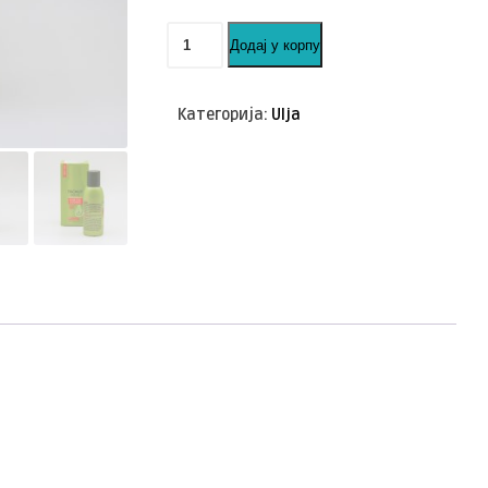
TRICHUP
Додај у корпу
-
AJURVEDSKO
ULJE
Категорија:
Ulja
-
PROTIV
OPADANJA
KOSE
количина