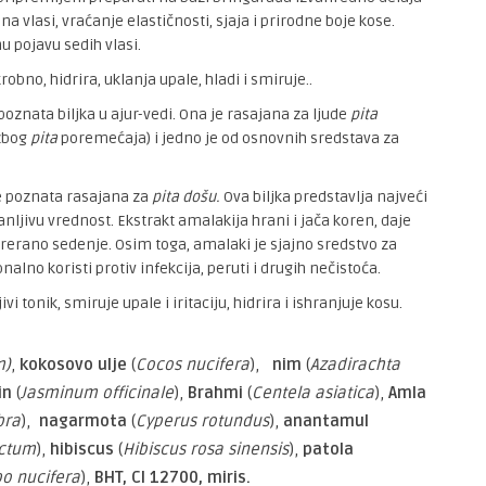
na vlasi, vraćanje elastičnosti, sjaja i prirodne boje kose.
 pojavu sedih vlasi.
robno, hidrira, uklanja upale, hladi i smiruje..
poznata biljka u ajur-vedi. Ona je rasajana za ljude
pita
 zbog
pita
poremećaja) i jedno je od osnovnih sredstava za
đe poznata rasajana za
pita došu.
Ova biljka predstavlja najveći
nljivu vrednost. Ekstrakt amalakija hrani i jača koren, daje
 prerano sedenje. Osim toga, amalaki je sjajno sredstvo za
nalno koristi protiv infekcija, peruti i drugih nečistoća.
ivi tonik, smiruje upale i iritaciju, hidrira i ishranjuje kosu.
m)
,
kokosovo ulje
(
Cocos nucifera
),
nim
(
Azadirachta
in
(
Jasminum officinale
),
Brahmi
(
Centela asiatica
),
Amla
bra
),
nagarmota
(
Cyperus rotundus
),
anantamul
ctum
),
hibiscus
(
Hibiscus rosa sinensis
),
patola
o nucifera
),
BHT, CI 12700, miris.