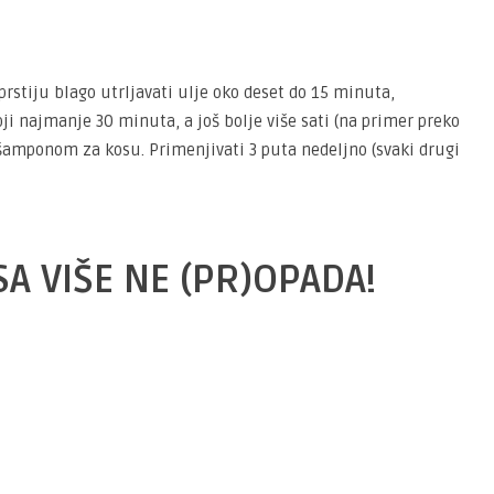
prstiju blago utrljavati ulje oko deset do 15 minuta,
ji najmanje 30 minuta, a još bolje više sati (na primer preko
šamponom za kosu. Primenjivati 3 puta nedeljno (svaki drugi
SA VIŠE NE (PR)OPADA!