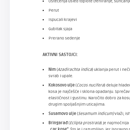
Oštećenja usled toplote (feniranje, sunčanj
Perut
Ispucali krajevi
Gubitak sjaja
Prerano sedenje
AKTIVNI SASTOJCI:
Nim
(
Azadirachta indica
) uklanja perut i ne
svrab i upale.
Kokosovo ulje
(
Cocos nucifera
) deluje hlad
kosa je najčešće i sklona opadanju. Sprečava
elastičnost i gustinu. Naročito dobro za kosu
drugim spoljašnjim uticajima.
Susamovo ulje
(
Sesamum indicum)
vlaži, i
Bringarađ
(
Eclipta prostrata
) je najmoćnija
,,
car kose’’
, što je i razumljivo, jer isprav