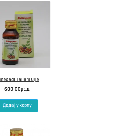
imedadi Tailam Ulje
600.00
рсд
Додај у корпу