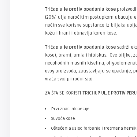
Tričap ulje protiv opadanja kose
proizvodi
(20%) ulja naročitim postupkom ubacuju eks
način sve korisne supstance iz biljaka upij
kožu i hrani i obnavlja koren kose.
Tričap ulje protiv opadanja kose
sadrži ek
kose), brami, amla i hibiskus. Ove biljke
neophodnih masnih kiselina, oligoelemena
ovog proizvoda, zaustavljaju se opadanje, p
vraća svoj prirodni sjaj.
ZA ŠTA SE KORISTI
TRICHUP ULJE PROTIV PERU
Prvi znaci alopecije
Suvoća kose
Oštećenja usled farbanja i tretmana hemi