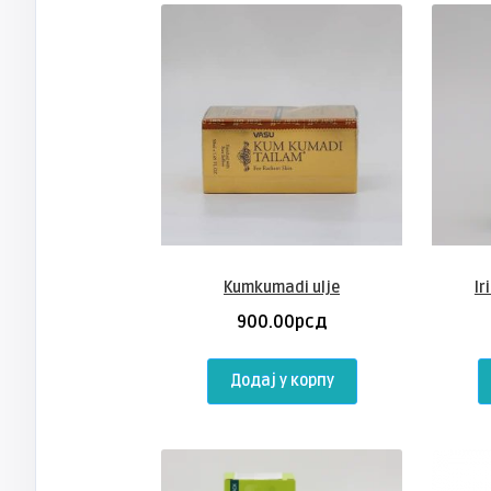
Kumkumadi ulje
Ir
900.00
рсд
Додај у корпу