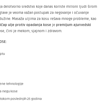
ja delotvorno sredstvo koje danas koriste milioni ljudi širom
u glave je veoma važan postupak za negovanje i očuvanje
 i dužine. Masaža uljima za kosu rešava mnoge probleme, kao
ričap ulje protiv opadanja kose
je
premijum ajurvedski
ose, čini je mekom, sjajnom i zdravom.
OSE:
ptu
ene tehnologije
za negu kose
 tokom poslednjih 25 godina