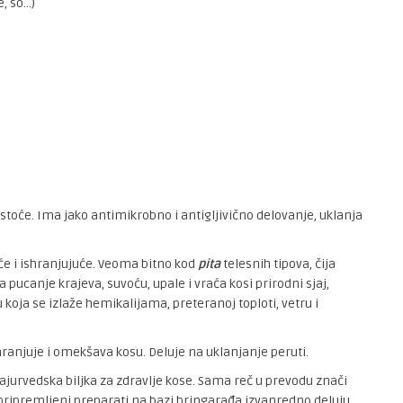
e, so…)
čistoće. Ima jako antimikrobno i antigljivično delovanje, uklanja
eće i ishranjujuće. Veoma bitno kod
pita
telesnih tipova, čija
 pucanje krajeva, suvoću, upale i vraća kosi prirodni sjaj,
 koja se izlaže hemikalijama, preteranoj toploti, vetru i
shranjuje i omekšava kosu. Deluje na uklanjanje peruti.
 ajurvedska biljka za zdravlje kose. Sama reč u prevodu znači
no pripremljeni preparati na bazi bringarađa izvanredno deluju