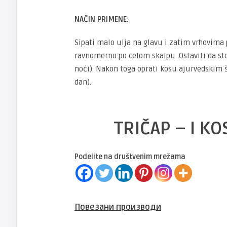
NAČIN PRIMENE:
Sipati malo ulja na glavu i zatim vrhovima 
ravnomerno po celom skalpu. Ostaviti da sto
noći). Nakon toga oprati kosu ajurvedskim 
dan).
TRIČAP – I KO
Podelite na društvenim mrežama
Повезани производи