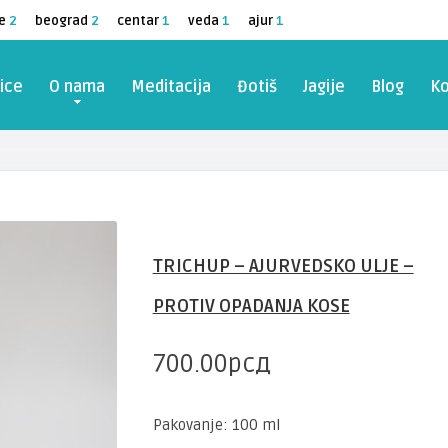
e
2
beograd
2
centar
1
veda
1
ajur
1
ice
O nama
Meditacija
Đotiš
Jagije
Blog
Ko
TRICHUP – AJURVEDSKO ULJE –
PROTIV OPADANJA KOSE
700.00
рсд
Pakovanje: 100 ml