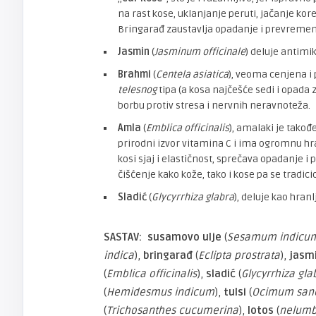
na rast kose, uklanjanje peruti, jačanje kore
Bringarađ zaustavlja opadanje i prevremenu
Jasmin
(
Jasminum officinale
) deluje antimik
Brahmi
(
Centela asiatica
), veoma cenjena i 
telesnog
tipa (a kosa najčešće sedi i opada
borbu protiv stresa i nervnih neravnoteža.
Amla
(
Emblica officinalis
), amalaki je tako
prirodni izvor vitamina C i ima ogromnu hra
kosi sjaj i elastičnost, sprečava opadanje i
čišćenje kako kože, tako i kose pa se tradicio
Sladić
(
Glycyrrhiza glabra
), deluje kao hranlj
SASTAV:
susamovo ulje
(
Sesamum indicu
indica
),
bringarađ
(
Eclipta prostrata
),
jasm
(
Emblica officinalis
),
sladić
(
Glycyrrhiza gla
(
Hemidesmus indicum
),
tulsi
(
Ocimum san
(
Trichosanthes cucumerina
),
lotos
(
nelumb