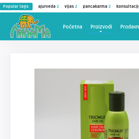
Popular tags:
ajurveda
2
vijas
2
pancakarma
2
konsultacij
Početna
Proizvodi
Prodavn