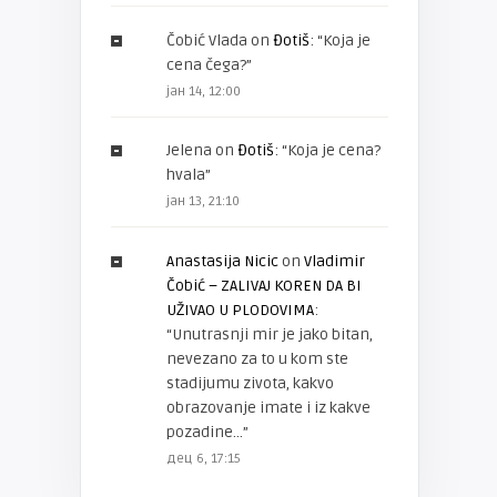
Čobić Vlada
on
Đotiš
: “
Koja je
cena čega?
”
јан 14, 12:00
Jelena
on
Đotiš
: “
Koja je cena?
hvala
”
јан 13, 21:10
Anastasija Nicic
on
Vladimir
Čobić – ZALIVAJ KOREN DA BI
UŽIVAO U PLODOVIMA
:
“
Unutrasnji mir je jako bitan,
nevezano za to u kom ste
stadijumu zivota, kakvo
obrazovanje imate i iz kakve
pozadine…
”
дец 6, 17:15