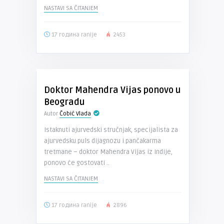
NASTAVI SA ČITANJEM
17 година ranije
2453
Doktor Mahendra Vijas ponovo u
Beogradu
Autor
Čobić Vlada
Istaknuti ajurvedski stručnjak, specijalista za
ajurvedsku puls dijagnozu i pančakarma
tretmane – doktor Mahendra Vijas iz Indije,
ponovo će gostovati ..
NASTAVI SA ČITANJEM
17 година ranije
2896