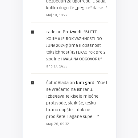
bezbedan za upotrebu. E sada,
koliko dugo će ,,pegice“ da se…
”
мај 18, 10:22
rade
on
Proizvodi
: “
BLETE
KOJIMA JE ROK VAZHNOSTI DO
JUNA 2024g (ima li opasnost
toksichnosti)ISTEKAO rok pre 2
godine HVALA NA ODGOVORU
”
апр 17, 14:35
Čobić Vlada
on
Nim gard
: “
Opet
se vraćamo na ishranu.
Izbegavajte kisele mlečne
proizvode, slatkiše, tešku
hranu uopšte – dok ne
prodišete. Lagane supe i…
”
мар 26, 09:32