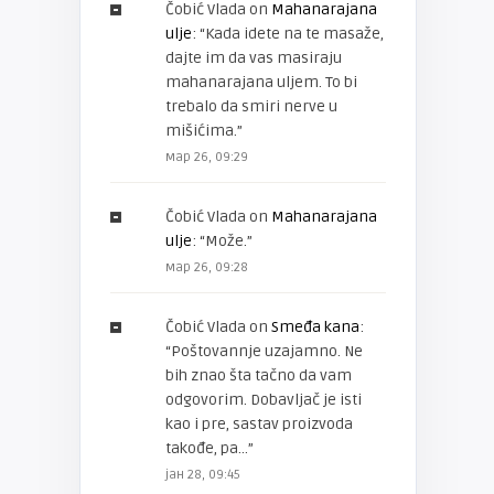
Čobić Vlada
on
Mahanarajana
ulje
: “
Kada idete na te masaže,
dajte im da vas masiraju
mahanarajana uljem. To bi
trebalo da smiri nerve u
mišićima.
”
мар 26, 09:29
Čobić Vlada
on
Mahanarajana
ulje
: “
Može.
”
мар 26, 09:28
Čobić Vlada
on
Smeđa kana
:
“
Poštovannje uzajamno. Ne
bih znao šta tačno da vam
odgovorim. Dobavljač je isti
kao i pre, sastav proizvoda
takođe, pa…
”
јан 28, 09:45