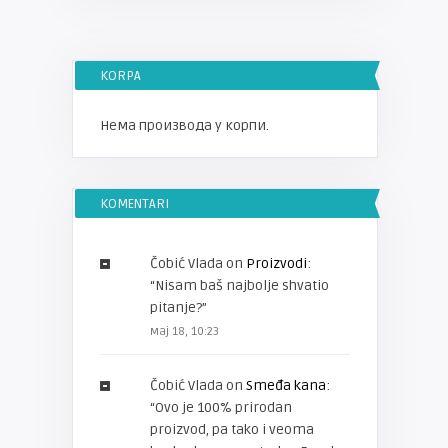
KORPA
Нема производа у корпи.
KOMENTARI
Čobić Vlada
on
Proizvodi
:
“
Nisam baš najbolje shvatio
pitanje?
”
мај 18, 10:23
Čobić Vlada
on
Smeđa kana
:
“
Ovo je 100% prirodan
proizvod, pa tako i veoma