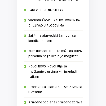
CAREVI KOSE NA BALKANU!
Vladimir Čobić – ZALIVAJ KOREN DA
BI UŽIVAO U PLODOVIMA
Šaj Amla ajurvedski šampon sa
kondicionerom
Kumkumadi ulje – Ko kaže da 100%
prirodna nega lica nije moguća?
NOVO! NOVO! NOVO! Ulje za
mućkanje u ustima – Irimedadi
Tailam
Prodavnica Lilama seli se iz Belvila
u Zemun
Prirodno obojena i prirodno zdrava