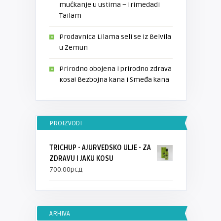
mućkanje u ustima – Irimedadi
Tailam
Prodavnica Lilama seli se iz Belvila
u Zemun
Prirodno obojena i prirodno zdrava
кosa! Bezbojna kana i Smeđa kana
PROIZVODI
TRICHUP - AJURVEDSKO ULJE - ZA
ZDRAVU I JAKU KOSU
700.00
рсд
ARHIVA