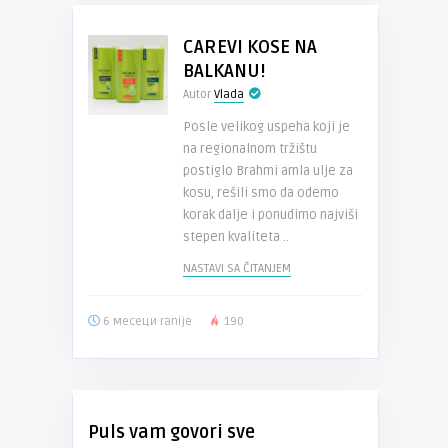
CAREVI KOSE NA
BALKANU!
Autor
Vlada
Posle velikog uspeha koji je
na regionalnom tržištu
postiglo Brahmi amla ulje za
kosu, rešili smo da odemo
korak dalje i ponudimo najviši
stepen kvaliteta ..
NASTAVI SA ČITANJEM
6 месеци ranije
190
Puls vam govori sve