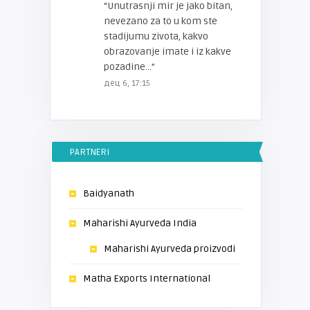
“
Unutrasnji mir je jako bitan,
nevezano za to u kom ste
stadijumu zivota, kakvo
obrazovanje imate i iz kakve
pozadine…
”
дец 6, 17:15
PARTNERI
Baidyanath
Maharishi Ayurveda India
Maharishi Ayurveda proizvodi
Matha Exports International