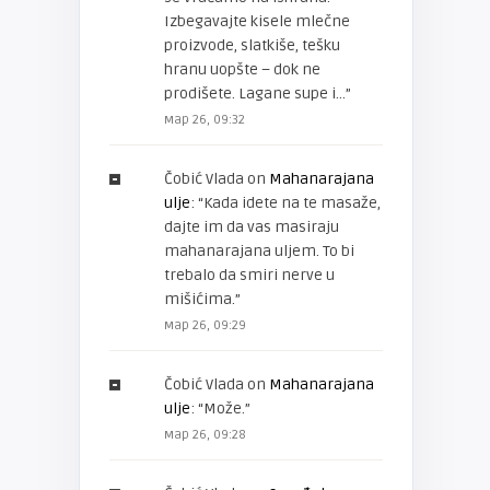
Izbegavajte kisele mlečne
proizvode, slatkiše, tešku
hranu uopšte – dok ne
prodišete. Lagane supe i…
”
мар 26, 09:32
Čobić Vlada
on
Mahanarajana
ulje
: “
Kada idete na te masaže,
dajte im da vas masiraju
mahanarajana uljem. To bi
trebalo da smiri nerve u
mišićima.
”
мар 26, 09:29
Čobić Vlada
on
Mahanarajana
ulje
: “
Može.
”
мар 26, 09:28