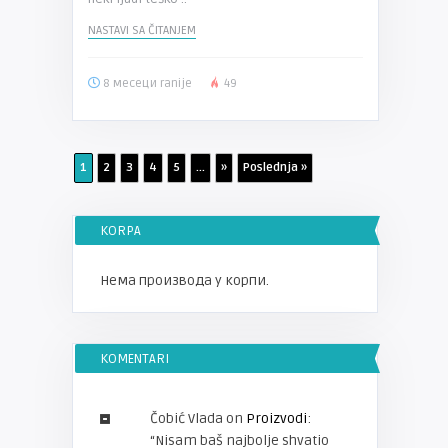
NASTAVI SA ČITANJEM
8 месеци ranije
49
1
2
3
4
5
...
»
Poslednja »
KORPA
Нема производа у корпи.
KOMENTARI
Čobić Vlada
on
Proizvodi
:
“
Nisam baš najbolje shvatio