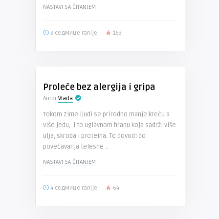
NASTAVI SA ČITANJEM
3 седмице ranije
153
Proleće bez alergija i gripa
Autor
Vlada
Tokom zime ljudi se prirodno manje kreću a
više jedu, i to uglavnom hranu koja sadrži više
ulja, skroba i proteina. To dovodi do
povećavanja telesne ..
NASTAVI SA ČITANJEM
4 седмице ranije
64