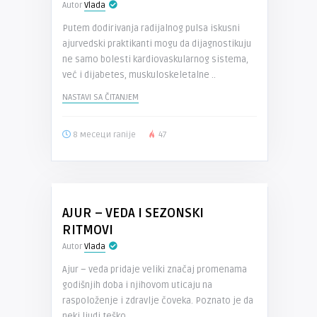
Autor
Vlada
Putem dodirivanja radijalnog pulsa iskusni
ajurvedski praktikanti mogu da dijagnostikuju
ne samo bolesti kardiovaskularnog sistema,
već i dijabetes, muskuloskeletalne ..
NASTAVI SA ČITANJEM
8 месеци ranije
47
AJUR – VEDA I SEZONSKI
RITMOVI
Autor
Vlada
Ajur – veda pridaje veliki značaj promenama
godišnjih doba i njihovom uticaju na
raspoloženje i zdravlje čoveka. Poznato je da
neki ljudi teško ..