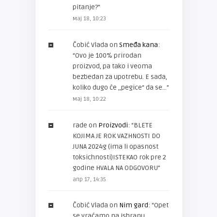
pitanje?
”
мај 18, 10:23
Čobić Vlada
on
Smeđa kana
:
“
Ovo je 100% prirodan
proizvod, pa tako i veoma
bezbedan za upotrebu. E sada,
koliko dugo će ,,pegice“ da se…
”
мај 18, 10:22
rade
on
Proizvodi
: “
BLETE
KOJIMA JE ROK VAZHNOSTI DO
JUNA 2024g (ima li opasnost
toksichnosti)ISTEKAO rok pre 2
godine HVALA NA ODGOVORU
”
апр 17, 14:35
Čobić Vlada
on
Nim gard
: “
Opet
se vraćamo na ishranu.