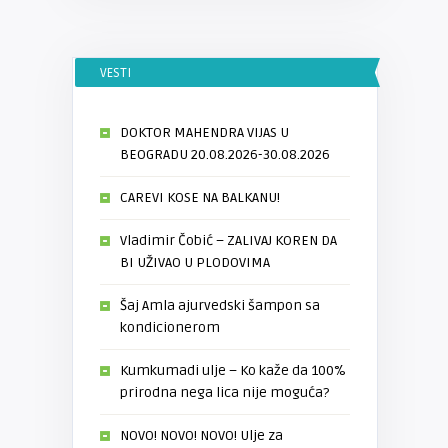
VESTI
DOKTOR MAHENDRA VIJAS U
BEOGRADU 20.08.2026-30.08.2026
CAREVI KOSE NA BALKANU!
Vladimir Čobić – ZALIVAJ KOREN DA
BI UŽIVAO U PLODOVIMA
Šaj Amla ajurvedski šampon sa
kondicionerom
Kumkumadi ulje – Ko kaže da 100%
prirodna nega lica nije moguća?
NOVO! NOVO! NOVO! Ulje za