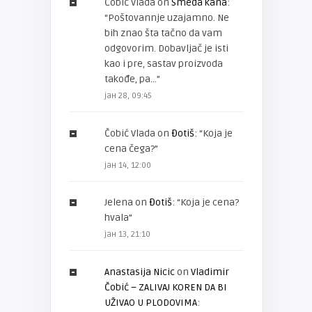
Čobić Vlada
on
Smeđa kana
:
“
Poštovannje uzajamno. Ne
bih znao šta tačno da vam
odgovorim. Dobavljač je isti
kao i pre, sastav proizvoda
takođe, pa…
”
јан 28, 09:45
Čobić Vlada
on
Đotiš
: “
Koja je
cena čega?
”
јан 14, 12:00
Jelena
on
Đotiš
: “
Koja je cena?
hvala
”
јан 13, 21:10
Anastasija Nicic
on
Vladimir
Čobić – ZALIVAJ KOREN DA BI
UŽIVAO U PLODOVIMA
: