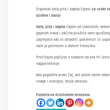
Organski vata pita i kapha čajevi
za svaki t
godine i dana
!
Vata
,
pita
i
kapha
čajevi od izabranih, veko
gajenih trava i začina pružiće vam opuštanj
zagrejaće vas ili ohladiti, pokrenuti ili uspo
vam je potrebno u datom trenutku.
Pročitajte pažljivo o svakom od ova tri izvr
najpotrebnije.
Ako pogodite pravi čaj, već posle samo neko
snage i energije, bolje varenje…
Podelite na društvenim mrežama