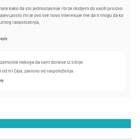
mate kako da sto jednostavnije i brze dodjem do vasih proizvo
ajevi,posto mi je ovo sve novo interesuje me da li mogu da ko
enutnog raspolozenja,
eply
zamolite nekoga da vam donese iz Srbije.
i od tri čaja, zavisno od raspoloženja.
ly