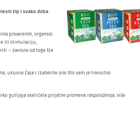
elesni tip i svako doba
vima proverenih, organski
e ili stimulaciju,
riti – zavisno od toga šta
sna, ukusna čaja i izaberite ono što vam je trenutno
liko gutljaja osetićete prijatne promene raspoloženja, više