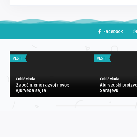
Facebook
VESTI
VESTI
Čobić Vlada
Čobić Vlada
Započinjemo razvoj novog
Ajurvedski proizvo
Ajurveda sajta
Sarajevu!
© 2005 - 2025 LilaMa d.o.o. - Ajur centar