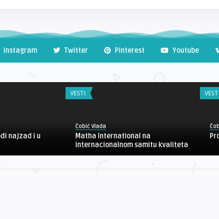
Instagram
Twitter
Pinterest
Youtube
VESTI
VEST
Čobić Vlada
Čob
di najzad i u
Matha International na
Pr
internacionalnom samitu kvaliteta
, Laze Jovanovića porcija broj 3, Zemun, 064/149 98 92 Naše vesti i kom
Komentari (RSS), Banneri, Prijava.