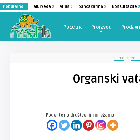
Popularno:
ajurveda
2
vijas
2
pancakarma
2
konsultacije
Početna
Proizvodi
Prodavn
Home
Vesti
Organski vat
Podelite na društvenim mrežama