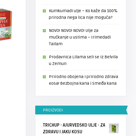
Kumkumadi ulje – Ko kaže da 100%
prirodna nega lica nije moguća?
NOVO! NOVO! NOVO! Ulje za
mućkanje u ustima – Irimedadi
Tailam
Prodavnica Lilama seli se iz Belvila
u Zemun
Prirodno obojena i prirodno zdrava
кosa! Bezbojna kana i Smeđa kana
PROIZVODI
TRICHUP - AJURVEDSKO ULJE - ZA
ZDRAVU I JAKU KOSU