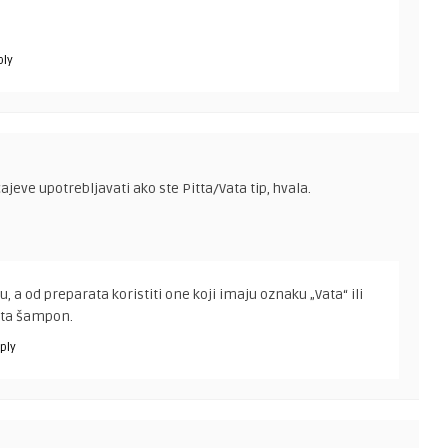
ply
cajeve upotrebljavati ako ste Pitta/Vata tip, hvala.
u, a od preparata koristiti one koji imaju oznaku „Vata“ ili
ata šampon.
ply