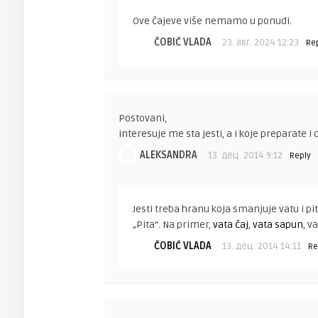
Ove čajeve više nemamo u ponudi.
ČOBIĆ VLADA
23. авг. 2024 12:23
Re
Postovani,
interesuje me sta jesti, a i koje preparate i 
ALEKSANDRA
13. дец. 2014 9:12
Reply
Jesti treba hranu koja smanjuje vatu i pit
„Pita“. Na primer,
vata čaj
,
vata sapun
, v
ČOBIĆ VLADA
13. дец. 2014 14:11
Re