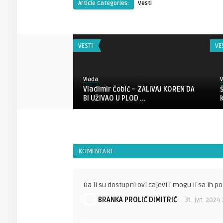
Article Categories:
Vesti
VESTI
VE
Vlada
V
BALKANU!
Vladimir Čobić – ZALIVAJ KOREN DA
BI UŽIVAO U PLOD ...
KOMENTARI
Da li su dostupni ovi cajevi i mogu li sa ih
BRANKA PROLIĆ DIMITRIĆ
31. јул. 2024