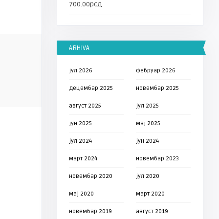
700.00
рсд
VESTI
VESTI
ARHIVA
јул 2026
фебруар 2026
Vlada
Vlada
 da 100%
NOVO! NOVO! NOVO! Ulje za
DOKTOR MAH
децембар 2025
новембар 2025
mućkanje u ustima – Irim ...
BEOGRADU 2
август 2025
јул 2025
јун 2025
мај 2025
јул 2024
јун 2024
март 2024
новембар 2023
новембар 2020
јул 2020
мај 2020
март 2020
новембар 2019
август 2019