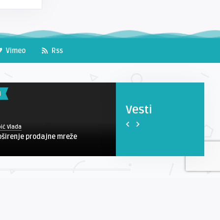
Vimeo
Rss
I
VESTI
Vesti
ić Vlada
Čobić Vlada
oširenje prodajne mreže
Proleće bez alergija i gripa
entare možete pratiti i putem TEST (RSS) +