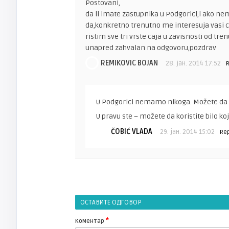
Postovani,
da li imate zastupnika u Podgorici,i ako ne
da,konkretno trenutno me interesuja vasi c
ristim sve tri vrste caja u zavisnosti od tr
unapred zahvalan na odgovoru,pozdrav
REMIKOVIC BOJAN
28. јан. 2014 17:52
R
U Podgorici nemamo nikoga. Možete da 
U pravu ste – možete da koristite bilo koj
ČOBIĆ VLADA
29. јан. 2014 15:02
Rep
ОСТАВИТЕ ОДГОВОР
*
Коментар